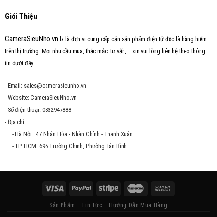
Giới Thiệu
CameraSieuNho.vn
là là đơn vị cung cấp cản sản phẩm điện tử độc là hàng hiếm
trên thị trường. Mọi nhu cầu mua, thắc mắc, tư vấn,... xin vui lòng liên hệ theo thông
tin dưới đây:
- Email: sales@camerasieunho.vn
- Website: CameraSieuNho.vn
- Số điện thoại: 0832947888
- Địa chỉ:
- Hà Nội : 47 Nhân Hòa - Nhân Chính - Thanh Xuân
- TP. HCM: 696 Trường Chinh, Phường Tân Bình
Sản Phẩm
Tin Tức
Hướng Dẫn Mua Hàng