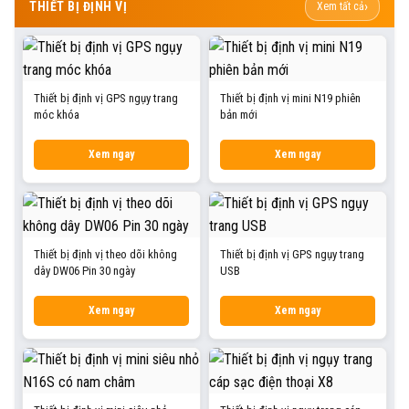
›
THIẾT BỊ ĐỊNH VỊ
Xem tất cả
Thiết bị định vị GPS ngụy trang
Thiết bị định vị mini N19 phiên
móc khóa
bản mới
Xem ngay
Xem ngay
Thiết bị định vị theo dõi không
Thiết bị định vị GPS ngụy trang
dây DW06 Pin 30 ngày
USB
Xem ngay
Xem ngay