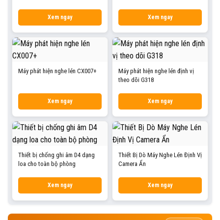
Xem ngay
Xem ngay
Máy phát hiện nghe lén CX007+
Máy phát hiện nghe lén định vị
theo dõi G318
Xem ngay
Xem ngay
Thiết bị chống ghi âm D4 dạng
Thiết Bị Dò Máy Nghe Lén Định Vị
loa cho toàn bộ phòng
Camera Ẩn
Xem ngay
Xem ngay