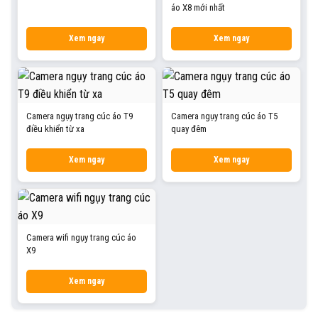
áo X8 mới nhất
Xem ngay
Xem ngay
Camera ngụy trang cúc áo T9
Camera ngụy trang cúc áo T5
điều khiển từ xa
quay đêm
Xem ngay
Xem ngay
Camera wifi ngụy trang cúc áo
X9
Xem ngay