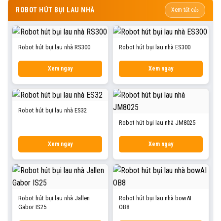
›
ROBOT HÚT BỤI LAU NHÀ
Xem tất cả
Robot hút bụi lau nhà RS300
Robot hút bụi lau nhà ES300
Xem ngay
Xem ngay
Robot hút bụi lau nhà ES32
Robot hút bụi lau nhà JM8025
Xem ngay
Xem ngay
Robot hút bụi lau nhà Jallen
Robot hút bụi lau nhà bowAI
Gabor IS25
OB8