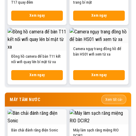
T17 quay đêm
trang bí mật
Xem ngay
Xem ngay
Camera ngụy trang đồng hồ để
bàn HS01 wifi xem từ xa
Đồng hồ camera để bàn T11 kết
nối wifi quay lén bí mật từ xa
Xem ngay
Xem ngay
›
MÁY TĂM NƯỚC
Xem tất cả
Bàn chải đánh răng điện Sonic
Máy làm sạch răng miệng RIO
DCIR2