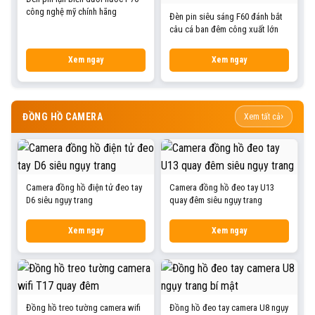
công nghệ mỹ chính hãng
Đèn pin siêu sáng F60 đánh bắt
câu cá ban đêm công xuất lớn
Xem ngay
Xem ngay
›
ĐỒNG HỒ CAMERA
Xem tất cả
Camera đồng hồ điện tử đeo tay
Camera đồng hồ đeo tay U13
D6 siêu ngụy trang
quay đêm siêu ngụy trang
Xem ngay
Xem ngay
Đồng hồ treo tường camera wifi
Đồng hồ đeo tay camera U8 ngụy