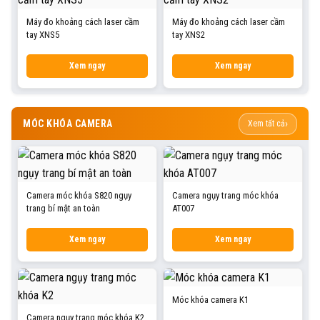
Máy đo khoảng cách laser cầm
Máy đo khoảng cách laser cầm
tay XNS5
tay XNS2
Xem ngay
Xem ngay
›
MÓC KHÓA CAMERA
Xem tất cả
Camera móc khóa S820 ngụy
Camera ngụy trang móc khóa
trang bí mật an toàn
AT007
Xem ngay
Xem ngay
Móc khóa camera K1
Camera ngụy trang móc khóa K2