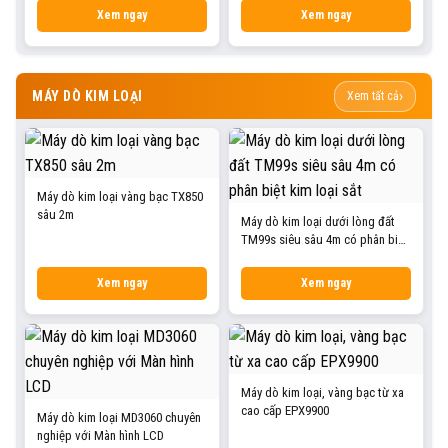
Xem ngay
Xem ngay
›
MÁY DÒ KIM LOẠI
Xem tất cả
Máy dò kim loại vàng bạc TX850
sâu 2m
Máy dò kim loại dưới lòng đất
TM99s siêu sâu 4m có phân biệt
kim loại sắt
Xem ngay
Xem ngay
Máy dò kim loại, vàng bạc từ xa
cao cấp EPX9900
Máy dò kim loại MD3060 chuyên
nghiệp với Màn hình LCD