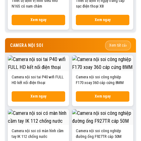
Thiết bị định vị mini siêu nhỏ
Thiết bị định vị ngụy trang cáp
N16S có nam châm
sạc điện thoại X8
Xem ngay
Xem ngay
›
CAMERA NỘI SOI
Xem tất cả
Camera nội soi tai P40 wifi FULL
Camera nội soi công nghiệp
HD kết nối điện thoại
F170 xoay 360 cáp cứng 8MM
Xem ngay
Xem ngay
Camera nội soi có màn hình cầm
Camera nội soi công nghiệp
tay IK 112 chống nước
đường ống F927TR cáp 50M