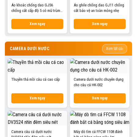
Áo khoác chống dao GJ56
Áo ghile chống dao GJ11 chống
chống cắt cấp độ 5 có mũ trùm
cắt bảo vệ an toàn mỏng nhẹ
đầu
Xem ngay
Xem ngay
›
CAMERA DƯỚI NƯỚC
Xem tất cả
Thuyền thả mồi câu cá cao cấp
Camera dưới nước chuyên dụng
cho câu cá HK-002
Xem ngay
Xem ngay
Camera câu cá dưới nước
Máy dò tìm cá FFCW 1108 đánh