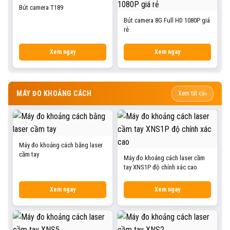
Bút camera T189
Bút camera 8G Full HD 1080P giá
rẻ
Xem ngay
Xem ngay
›
MÁY ĐO KHOẢNG CÁCH
Xem tất cả
Máy đo khoảng cách bằng laser
cầm tay
Máy đo khoảng cách laser cầm
tay XNS1P độ chính xác cao
Xem ngay
Xem ngay