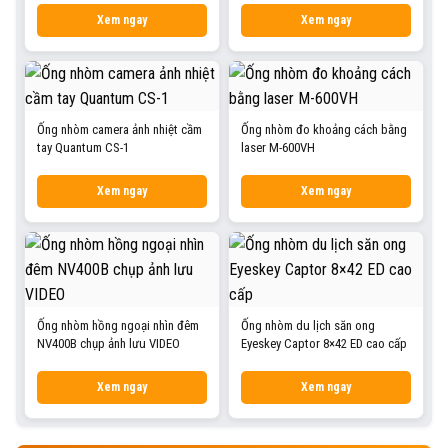
Xem ngay
Xem ngay
Ống nhòm camera ảnh nhiệt cầm
Ống nhòm đo khoảng cách bằng
tay Quantum CS-1
laser M-600VH
Xem ngay
Xem ngay
Ống nhòm hồng ngoại nhìn đêm
Ống nhòm du lịch săn ong
NV400B chụp ảnh lưu VIDEO
Eyeskey Captor 8×42 ED cao cấp
Xem ngay
Xem ngay