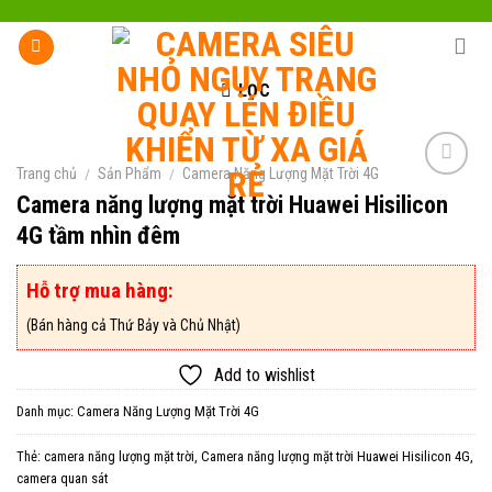
Skip
to
content
LỌC
Trang chủ
/
Sản Phẩm
/
Camera Năng Lượng Mặt Trời 4G
Camera năng lượng mặt trời Huawei Hisilicon
4G tầm nhìn đêm
Add to
wishlist
Hỗ trợ mua hàng:
(Bán hàng cả Thứ Bảy và Chủ Nhật)
Add to wishlist
Danh mục:
Camera Năng Lượng Mặt Trời 4G
Thẻ:
camera năng lượng mặt trời
,
Camera năng lượng mặt trời Huawei Hisilicon 4G
,
camera quan sát