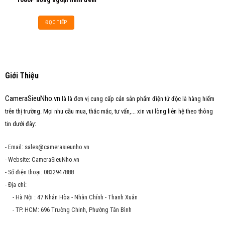
ĐỌC TIẾP
Giới Thiệu
CameraSieuNho.vn
là là đơn vị cung cấp cản sản phẩm điện tử độc là hàng hiếm
trên thị trường. Mọi nhu cầu mua, thắc mắc, tư vấn,... xin vui lòng liên hệ theo thông
tin dưới đây:
- Email: sales@camerasieunho.vn
- Website: CameraSieuNho.vn
- Số điện thoại: 0832947888
- Địa chỉ:
- Hà Nội : 47 Nhân Hòa - Nhân Chính - Thanh Xuân
- TP. HCM: 696 Trường Chinh, Phường Tân Bình