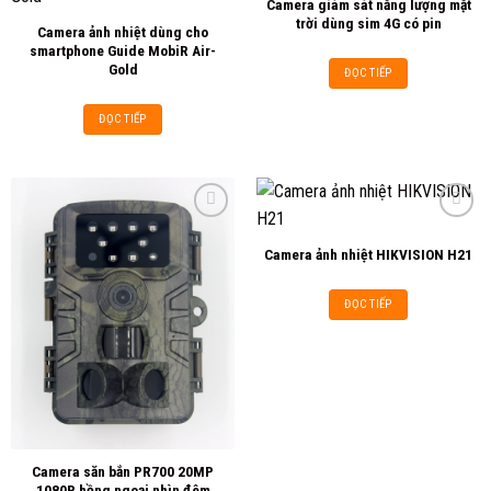
Camera giám sát năng lượng mặt
Add to
Add to
trời dùng sim 4G có pin
Camera ảnh nhiệt dùng cho
wishlist
wishlist
smartphone Guide MobiR Air-
Gold
ĐỌC TIẾP
ĐỌC TIẾP
Camera ảnh nhiệt HIKVISION H21
Add to
Add to
wishlist
wishlist
ĐỌC TIẾP
Camera săn bắn PR700 20MP
1080P hồng ngoại nhìn đêm