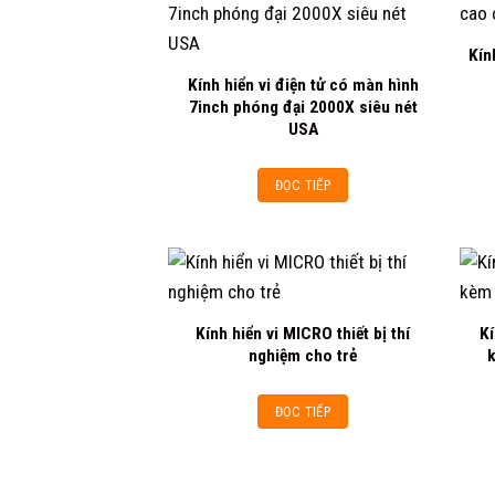
Kín
Add to
Kính hiển vi điện tử có màn hình
wishlist
7inch phóng đại 2000X siêu nét
USA
ĐỌC TIẾP
Kính hiển vi MICRO thiết bị thí
Kí
Add to
nghiệm cho trẻ
k
wishlist
ĐỌC TIẾP