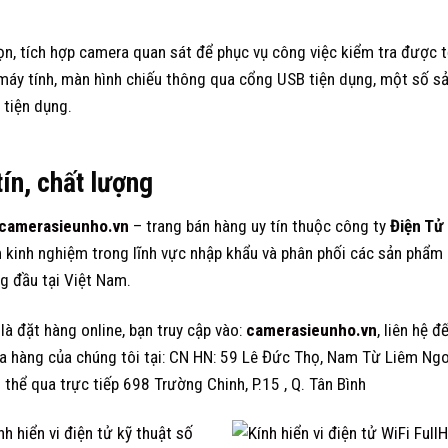
n, tích hợp camera quan sát để phục vụ công việc kiểm tra được t
i máy tính, màn hình chiếu thông qua cổng USB tiện dụng, một số s
 tiện dụng.
tín, chất lượng
camerasieunho.vn
– trang bán hàng uy tín thuộc công ty
Điện Tử
ăm kinh nghiệm trong lĩnh vực nhập khẩu và phân phối các sản phẩm
ng đầu tại Việt Nam.
à đặt hàng online, bạn truy cập vào:
camerasieunho.vn
, liên hệ đ
 hàng của chúng tôi tại: CN HN: 59 Lê Đức Thọ, Nam Từ Liêm Ngo
 thể qua trực tiếp 698 Trường Chinh, P.15 , Q. Tân Bình