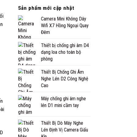
Sản phẩm mới cập nhật
ối
Camera Mini Không Dây
ản
Wifi X7 Hồng Ngoại Quay
Đêm
Thiết bị chống ghi âm D4
dạng loa cho toàn bộ
phòng
Thiết Bị Chống Ghi Âm
Nghe Lén D2 Công Nghệ
Cao
Máy chống ghi âm nghe
ến
lén D1 mini cầm tay
ài
Thiết Bị Dò Máy Nghe
Lén Định Vị Camera Giấu
Kín