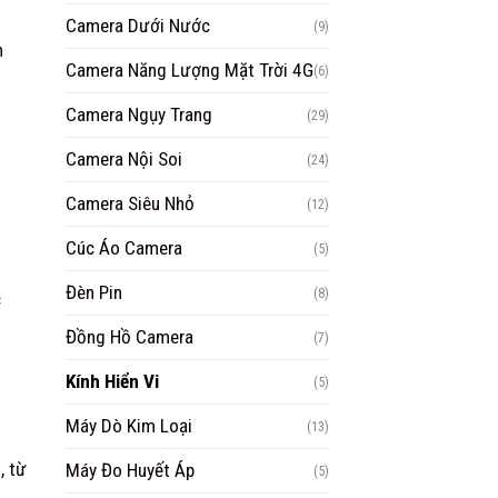
Camera Dưới Nước
(9)
n
Camera Năng Lượng Mặt Trời 4G
(6)
t
Camera Ngụy Trang
(29)
Camera Nội Soi
(24)
Camera Siêu Nhỏ
(12)
Cúc Áo Camera
(5)
Đèn Pin
(8)
c
Đồng Hồ Camera
(7)
Kính Hiển Vi
(5)
Máy Dò Kim Loại
(13)
, từ
Máy Đo Huyết Áp
(5)