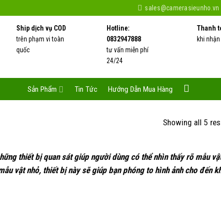
sales@camerasieunho.vn
Ship dịch vụ COD
Hotline:
Thanh t
trên phạm vi toàn
0832947888
khi nhận
quốc
tư vấn miễn phí
24/24
Sản Phẩm
Tin Tức
Hướng Dẫn Mua Hàng
Showing all 5 res
hững thiết bị quan sát giúp người dùng có thể nhìn thấy rõ mẫu vật
ẫu vật nhỏ, thiết bị này sẽ giúp bạn phóng to hình ảnh cho đến kh