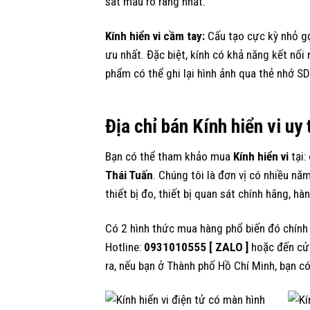
sát mẫu rõ ràng nhất.
Kính hiển vi cầm tay:
Cấu tạo cực kỳ nhỏ gọ
ưu nhất. Đặc biệt, kính có khả năng kết nố
phẩm có thể ghi lại hình ảnh qua thẻ nhớ SD
Địa chỉ bán Kính hiển vi uy 
Bạn có thể tham khảo mua
Kính hiển vi
tại:
Thái Tuấn
. Chúng tôi là đơn vị có nhiều n
thiết bị đo, thiết bị quan sát chính hãng, hà
Có 2 hình thức mua hàng phổ biến đó chính l
Hotline:
0931010555 [ ZALO ]
hoặc đến cửa
ra, nếu bạn ở Thành phố Hồ Chí Minh, bạn có