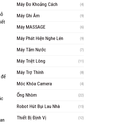
Máy Đo Khoảng Cách
(4)
hỗ
Máy Ghi Âm
(9)
iết
Máy MASSAGE
(6)
Máy Phát Hiện Nghe Lén
(9)
Máy Tăm Nước
(7)
Máy Triệt Lông
(11)
Máy Trợ Thính
(8)
 để
Móc Khóa Camera
(4)
Ống Nhòm
(22)
ắc
Robot Hút Bụi Lau Nhà
(15)
Thiết Bị Định Vị
(12)
uan