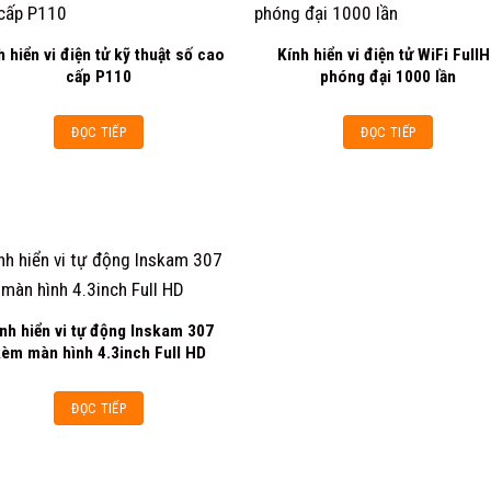
h hiển vi điện tử kỹ thuật số cao
Kính hiển vi điện tử WiFi Full
Add to
Add
cấp P110
phóng đại 1000 lần
wishlist
wishl
ĐỌC TIẾP
ĐỌC TIẾP
nh hiển vi tự động Inskam 307
Add to
èm màn hình 4.3inch Full HD
wishlist
ĐỌC TIẾP