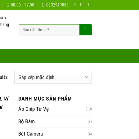
08:00 - 17:00
0832947888
oán
 hàng
Tìm
kiếm:
ults
. Ví
DANH MỤC SẢN PHẨM
i
Áo Giáp Tự Vệ
(10)
Bộ Đàm
(3)
Bút Camera
(4)