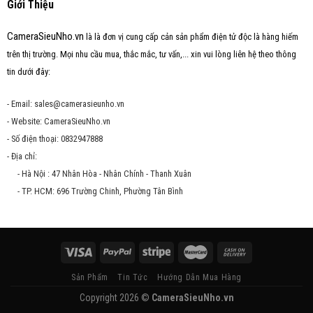
Giới Thiệu
CameraSieuNho.vn
là là đơn vị cung cấp cản sản phẩm điện tử độc là hàng hiếm
trên thị trường. Mọi nhu cầu mua, thắc mắc, tư vấn,... xin vui lòng liên hệ theo thông
tin dưới đây:
- Email: sales@camerasieunho.vn
- Website: CameraSieuNho.vn
- Số điện thoại: 0832947888
- Địa chỉ:
- Hà Nội : 47 Nhân Hòa - Nhân Chính - Thanh Xuân
- TP. HCM: 696 Trường Chinh, Phường Tân Bình
Sản Phẩm
Tin Tức
Hướng Dẫn Mua Hàng
Copyright 2026 ©
CameraSieuNho.vn