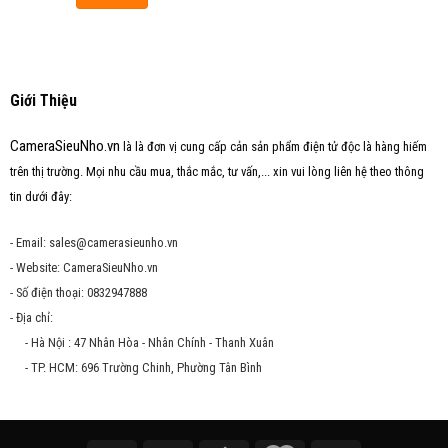
Giới Thiệu
CameraSieuNho.vn
là là đơn vị cung cấp cản sản phẩm điện tử độc là hàng hiếm
trên thị trường. Mọi nhu cầu mua, thắc mắc, tư vấn,... xin vui lòng liên hệ theo thông
tin dưới đây:
- Email: sales@camerasieunho.vn
- Website: CameraSieuNho.vn
- Số điện thoại: 0832947888
- Địa chỉ:
- Hà Nội : 47 Nhân Hòa - Nhân Chính - Thanh Xuân
- TP. HCM: 696 Trường Chinh, Phường Tân Bình