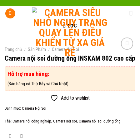
Skip
to
content
LỌC
Trang chủ
/
Sản Phẩm
/
Camera Nội Soi
Camera nội soi đường ống INSKAM 802 cao cấp
Add to
wishlist
Hỗ trợ mua hàng:
(Bán hàng cả Thứ Bảy và Chủ Nhật)
Add to wishlist
Danh mục:
Camera Nội Soi
Thẻ:
Camera nội công nghiệp
,
Camera nội soi
,
Camera nội soi đường ống