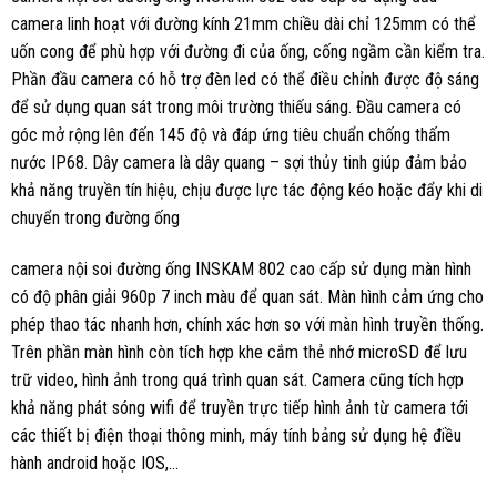
camera linh hoạt với đường kính 21mm chiều dài chỉ 125mm có thể
uốn cong để phù hợp với đường đi của ống, cống ngầm cần kiểm tra.
Phần đầu camera có hỗ trợ đèn led có thể điều chỉnh được độ sáng
để sử dụng quan sát trong môi trường thiếu sáng. Đầu camera có
góc mở rộng lên đến 145 độ và đáp ứng tiêu chuẩn chống thấm
nước IP68. Dây camera là dây quang – sợi thủy tinh giúp đảm bảo
khả năng truyền tín hiệu, chịu được lực tác động kéo hoặc đẩy khi di
chuyển trong đường ống
camera nội soi đường ống INSKAM 802 cao cấp sử dụng màn hình
có độ phân giải 960p 7 inch màu để quan sát. Màn hình cảm ứng cho
phép thao tác nhanh hơn, chính xác hơn so với màn hình truyền thống.
Trên phần màn hình còn tích hợp khe cắm thẻ nhớ microSD để lưu
trữ video, hình ảnh trong quá trình quan sát. Camera cũng tích hợp
khả năng phát sóng wifi để truyền trực tiếp hình ảnh từ camera tới
các thiết bị điện thoại thông minh, máy tính bảng sử dụng hệ điều
hành android hoặc IOS,…