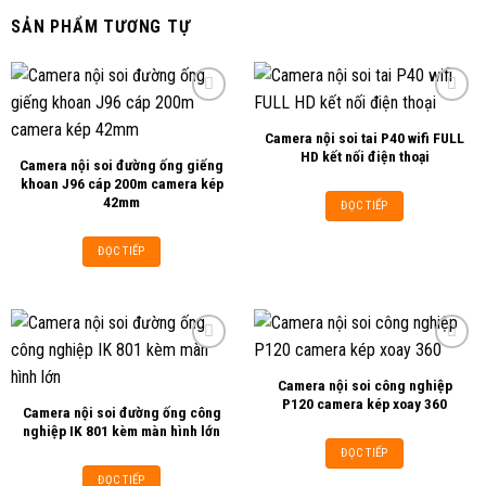
SẢN PHẨM TƯƠNG TỰ
Camera nội soi tai P40 wifi FULL
Add to
Add to
HD kết nối điện thoại
Camera nội soi đường ống giếng
wishlist
wishlist
khoan J96 cáp 200m camera kép
42mm
ĐỌC TIẾP
ĐỌC TIẾP
Camera nội soi công nghiệp
Add to
Add to
P120 camera kép xoay 360
Camera nội soi đường ống công
wishlist
wishlist
nghiệp IK 801 kèm màn hình lớn
ĐỌC TIẾP
ĐỌC TIẾP