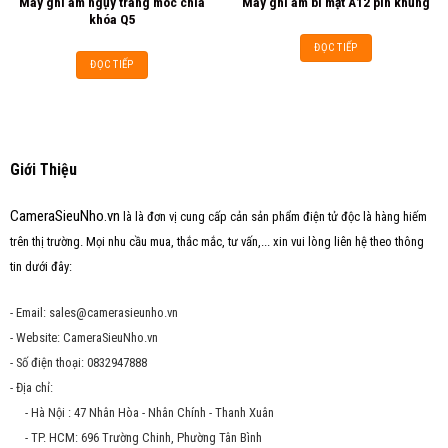
Máy ghi âm ngụy trang móc chìa
Máy ghi âm bí mật A12 pin khủng
Add to
Add to
khóa Q5
wishlist
wishlist
ĐỌC TIẾP
ĐỌC TIẾP
Giới Thiệu
CameraSieuNho.vn
là là đơn vị cung cấp cản sản phẩm điện tử độc là hàng hiếm
trên thị trường. Mọi nhu cầu mua, thắc mắc, tư vấn,... xin vui lòng liên hệ theo thông
tin dưới đây:
- Email: sales@camerasieunho.vn
- Website: CameraSieuNho.vn
- Số điện thoại: 0832947888
- Địa chỉ:
- Hà Nội : 47 Nhân Hòa - Nhân Chính - Thanh Xuân
- TP. HCM: 696 Trường Chinh, Phường Tân Bình