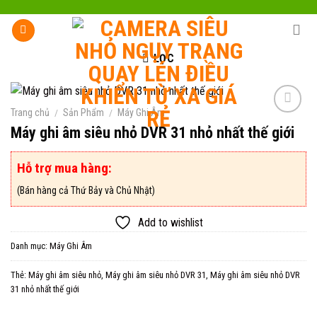
Skip
to
content
LỌC
Trang chủ
/
Sản Phẩm
/
Máy Ghi Âm
Máy ghi âm siêu nhỏ DVR 31 nhỏ nhất thế giới
Add to
wishlist
Hỗ trợ mua hàng:
(Bán hàng cả Thứ Bảy và Chủ Nhật)
Add to wishlist
Danh mục:
Máy Ghi Âm
Thẻ:
Máy ghi âm siêu nhỏ
,
Máy ghi âm siêu nhỏ DVR 31
,
Máy ghi âm siêu nhỏ DVR
31 nhỏ nhất thế giới