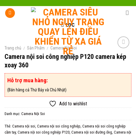
Skip
to
content
LỌC
Trang chủ
/
Sản Phẩm
/
Camera Nội Soi
Camera nội soi công nghiệp P120 camera kép
xoay 360
Add to
wishlist
Hỗ trợ mua hàng:
(Bán hàng cả Thứ Bảy và Chủ Nhật)
Add to wishlist
Danh mục:
Camera Nội Soi
Thẻ:
Camera nội soi
,
Camera nội soi công nghiệp
,
Camera nội soi công nghiệp
cầm tay
,
Camera nội soi công nghiệp P120
,
Camera nội soi đường ống
,
Camera nội