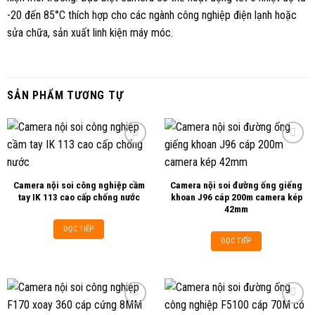
-20 đến 85°C thích hợp cho các ngành công nghiệp điện lạnh hoặc
sửa chữa, sản xuất linh kiện máy móc.
SẢN PHẨM TƯƠNG TỰ
Add to
Add to
Camera nội soi công nghiệp cầm
Camera nội soi đường ống giếng
wishlist
wishlist
tay IK 113 cao cấp chống nước
khoan J96 cáp 200m camera kép
42mm
ĐỌC TIẾP
ĐỌC TIẾP