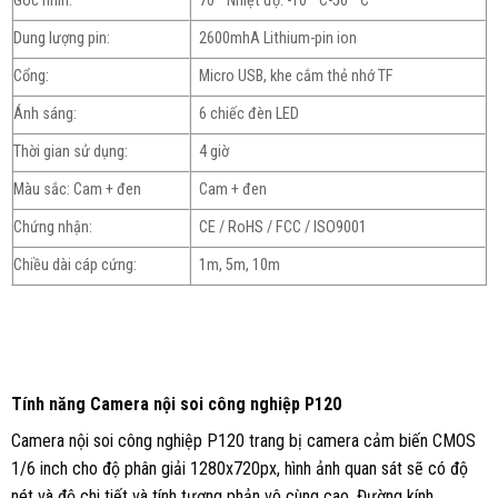
Góc nhìn:
70 ° Nhiệt độ: -10 ° C-50 ° C
Dung lượng pin:
2600mhA Lithium-pin ion
Cổng:
Micro USB, khe cắm thẻ nhớ TF
Ánh sáng:
6 chiếc đèn LED
Thời gian sử dụng:
4 giờ
Màu sắc: Cam + đen
Cam + đen
Chứng nhận:
CE / RoHS / FCC / ISO9001
Chiều dài cáp cứng:
1m, 5m, 10m
Tính năng Camera nội soi công nghiệp P120
Camera nội soi công nghiệp P120 trang bị camera cảm biến CMOS
1/6 inch cho độ phân giải 1280x720px, hình ảnh quan sát sẽ có độ
nét và độ chi tiết và tính tương phản vô cùng cao. Đường kính