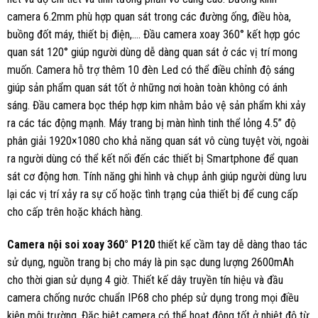
camera 6.2mm phù hợp quan sát trong các đường ống, điều hòa,
buồng đốt máy, thiết bị điện,…. Đầu camera xoay 360° kết hợp góc
quan sát 120° giúp người dùng dễ dàng quan sát ở các vị trí mong
muốn. Camera hỗ trợ thêm 10 đèn Led có thể điều chỉnh độ sáng
giúp sản phẩm quan sát tốt ở những nơi hoàn toàn không có ánh
sáng. Đầu camera bọc thép hợp kim nhằm bảo vệ sản phẩm khi xảy
ra các tác động mạnh. Máy trang bị màn hình tinh thể lỏng 4.5” độ
phân giải 1920×1080 cho khả năng quan sát vô cùng tuyệt vời, ngoài
ra người dùng có thể kết nối đến các thiết bị Smartphone để quan
sát cơ động hơn. Tính năng ghi hình và chụp ảnh giúp người dùng lưu
lại các vị trí xảy ra sự cố hoặc tình trạng của thiết bị để cung cấp
cho cấp trên hoặc khách hàng.
Camera nội soi xoay 360° P120
thiết kế cầm tay dễ dàng thao tác
sử dụng, nguồn trang bị cho máy là pin sạc dung lượng 2600mAh
cho thời gian sử dụng 4 giờ. Thiết kế dây truyền tín hiệu và đầu
camera chống nước chuẩn IP68 cho phép sử dụng trong mọi điều
kiện môi trường. Đặc biệt camera có thể hoạt động tốt ở nhiệt độ từ