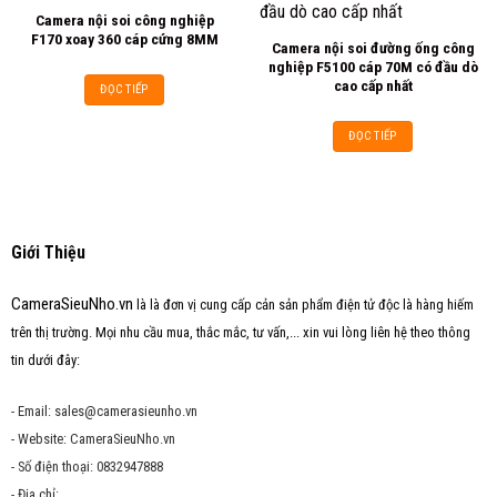
Camera nội soi công nghiệp
Add to
Add to
F170 xoay 360 cáp cứng 8MM
Camera nội soi đường ống công
wishlist
wishlist
nghiệp F5100 cáp 70M có đầu dò
cao cấp nhất
ĐỌC TIẾP
ĐỌC TIẾP
Giới Thiệu
CameraSieuNho.vn
là là đơn vị cung cấp cản sản phẩm điện tử độc là hàng hiếm
trên thị trường. Mọi nhu cầu mua, thắc mắc, tư vấn,... xin vui lòng liên hệ theo thông
tin dưới đây:
- Email: sales@camerasieunho.vn
- Website: CameraSieuNho.vn
- Số điện thoại: 0832947888
- Địa chỉ: