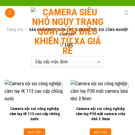
Skip
to
content
Trang chủ
/
SẢN PHẨM ĐƯỢC GẮN THẺ “CAMERA NỘI SOI CÔNG NGHIỆP
CẦM TAY”
LỌC
Add to
Add to
Camera nội soi công nghiệp
Camera nội soi công nghiệp
wishlist
wishlist
cầm tay IK 113 cao cấp chống
cầm tay P30 mắt camera siêu
nước
nhỏ 3.9mm
ĐỌC TIẾP
ĐỌC TIẾP