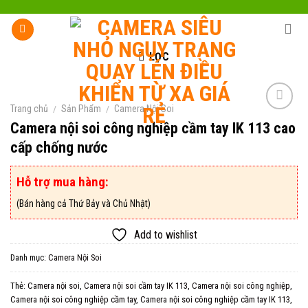
Skip
to
content
LỌC
Trang chủ
/
Sản Phẩm
/
Camera Nội Soi
Camera nội soi công nghiệp cầm tay IK 113 cao
cấp chống nước
Add to
wishlist
Hỗ trợ mua hàng:
(Bán hàng cả Thứ Bảy và Chủ Nhật)
Add to wishlist
Danh mục:
Camera Nội Soi
Thẻ:
Camera nội soi
,
Camera nội soi cầm tay IK 113
,
Camera nội soi công nghiệp
,
Camera nội soi công nghiệp cầm tay
,
Camera nội soi công nghiệp cầm tay IK 113
,