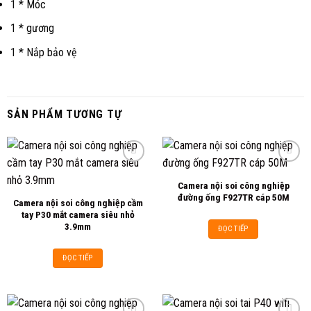
1 * Móc
1 * gương
1 * Nắp bảo vệ
SẢN PHẨM TƯƠNG TỰ
Camera nội soi công nghiệp
Add to
Add to
đường ống F927TR cáp 50M
Camera nội soi công nghiệp cầm
wishlist
wishlist
tay P30 mắt camera siêu nhỏ
3.9mm
ĐỌC TIẾP
ĐỌC TIẾP