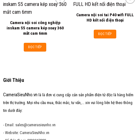
Camera nội soi tai P40 wifi FULL
Add to
Add to
HD kết nối điện thoại
Camera nội soi công nghiệp
wishlist
wishlist
inskam S5 camera kép xoay 360
mắt cam 6mm
ĐỌC TIẾP
ĐỌC TIẾP
Giới Thiệu
CameraSieuNho.vn
là là đơn vị cung cấp cản sản phẩm điện tử độc là hàng hiếm
trên thị trường. Mọi nhu cầu mua, thắc mắc, tư vấn,... xin vui lòng liên hệ theo thông
tin dưới đây:
- Email: sales@camerasieunho.vn
- Website: CameraSieuNho.vn