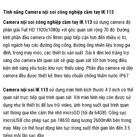
Tính năng Camera nội soi công nghiệp cầm tay IK 113
Camera nội soi công nghiệp cầm tay IK 113
sử dụng camera độ
phân giải Full HD 1920x1080p với góc quan sát rộng 70 độ. Đường
kính phần đầu camera chỉ 8mm giúp tiếp cận hơn đến nhiều vị trí,
ngõ ngách hay các đường ống cống, đường ống nhiên liệu trong gia
đình, trong máy móc, các thiết bị sản xuất. Dải 6 đèn led trắng trợ
sáng cho camera khi quan sát sẽ giúp quan sát tốt hơn trong điều
kiện ánh sáng yếu hoặc khu vực thiếu sáng. Phần đầu camera và dây
camera đều được thiết kế theo tiêu chuẩn chống thấm nước IP67.
Camera nội soi IK 113
sử dụng màn hình kích thước 4.3 inch có thể
quan sát trực tiếp quá trình quan sát. Với màn hình này còn được sử
dụng như là thiết bị để lưu trữ video, ảnh trong suốt quá trình quan
sát thông qua khe cắm thẻ nhớ microSD (tối đa 64GB). Cổng sạc
microUSB cho phép sạc pin 18650 dung lượng 2600mAh bên trong
máy. Máy có thể hoạt động liên tục trong suốt thời gian lên đến 3.5
tiếng mỗi lần sạc đầy.