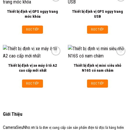
Thiết bị định vị GPS ngụy trang
Thiết bị định vị GPS ngụy trang
Add to
Add to
móc khóa
USB
wishlist
wishlist
ĐỌC TIẾP
ĐỌC TIẾP
Thiết bị định vị xe máy ô tô A2
Thiết bị định vị mini siêu nhỏ
Add to
Add to
cao cấp mới nhất
N16S có nam châm
wishlist
wishlist
ĐỌC TIẾP
ĐỌC TIẾP
Giới Thiệu
CameraSieuNho.vn
là là đơn vị cung cấp cản sản phẩm điện tử độc là hàng hiếm