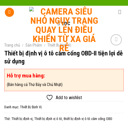
Skip
to
content
LỌC
Trang chủ
/
Sản Phẩm
/
Thiết Bị Định Vị
Thiết bị định vị ô tô cắm cổng OBD-II tiện lợi dễ
sử dụng
Add to
wishlist
Hỗ trợ mua hàng:
(Bán hàng cả Thứ Bảy và Chủ Nhật)
Add to wishlist
Danh mục:
Thiết Bị Định Vị
Thẻ:
Thiết bị định vị
,
Thiết bị định vị ô tô
,
thiết bị định vị ô tô cắm cổng OBD