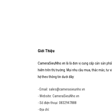
Giới Thiệu
CameraSieuNho.vn
là là đơn vị cung cấp cản sản phẩ
hiếm trên thị trường. Mọi nhu cầu mua, thắc mắc, tư vấn,
hệ theo thông tin dưới đây:
- Email: sales@camerasieunho.vn
- Website: CameraSieuNho.vn
- Số điện thoại: 0832947888
- Địa chỉ: