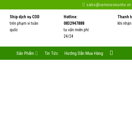
sales@camerasieunho.vn
Ship dịch vụ COD
Hotline:
Thanh t
trên phạm vi toàn
0832947888
khi nhận
quốc
tư vấn miễn phí
24/24
Sản Phẩm
Tin Tức
Hướng Dẫn Mua Hàng