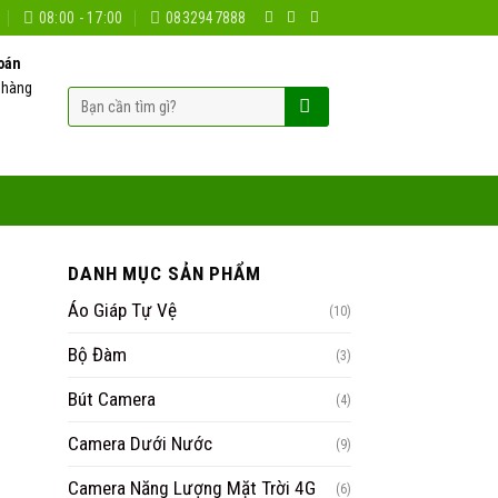
08:00 - 17:00
0832947888
oán
 hàng
Tìm
kiếm:
DANH MỤC SẢN PHẨM
Áo Giáp Tự Vệ
(10)
Bộ Đàm
(3)
Bút Camera
(4)
Camera Dưới Nước
(9)
Camera Năng Lượng Mặt Trời 4G
(6)