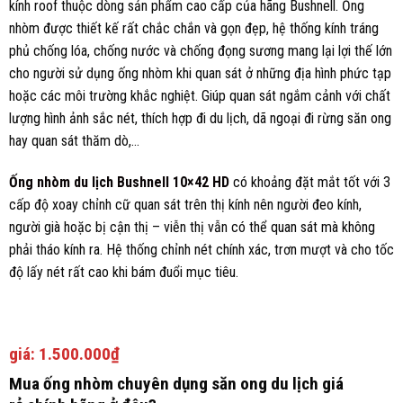
kính roof thuộc dòng sản phẩm cao cấp của hãng Bushnell. Ống
nhòm được thiết kế rất chắc chắn và gọn đẹp, hệ thống kính tráng
phủ chống lóa, chống nước và chống đọng sương mang lại lợi thế lớn
cho người sử dụng ống nhòm khi quan sát ở những địa hình phức tạp
hoặc các môi trường khắc nghiệt. Giúp quan sát ngắm cảnh với chất
lượng hình ảnh sắc nét, thích hợp đi du lịch, dã ngoại đi rừng săn ong
hay quan sát thăm dò,…
Ống nhòm du lịch Bushnell 10×42 HD
có khoảng đặt mắt tốt với 3
cấp độ xoay chỉnh cữ quan sát trên thị kính nên người đeo kính,
người già hoặc bị cận thị – viễn thị vẫn có thể quan sát mà không
phải tháo kính ra. Hệ thống chỉnh nét chính xác, trơn mượt và cho tốc
độ lấy nét rất cao khi bám đuổi mục tiêu.
giá:
1.500.000₫
Mua
ống nhòm chuyên dụng săn ong du lịch giá