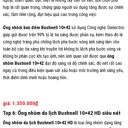
ngoại, thăm quan, đặc biệt là những tay săn thì việc lựa chọn phù
hợp là rất quan trọng, chúng giúp người sử dụng tăng được sự chính
xác, tầm nhìn rộng, đạt hiệu quả cao trong công việc.
Ống nhòm ban đêm Bushnell 10×42
sử dụng Công nghệ Dielectric
giúp giữ được trên 99% tỷ lệ tia sáng được phản xạ, kèm theo đó là
công nghệ tráng phủ chống lệch pha bước sóng ánh sáng làm cho
toàn bộ các tia sáng khi truyền tới không bị lệch pha bước sóng và
không bị phân cực khi tạo ảnh, nên ảnh quan sát được qua
ống
nhòm Bushnell 10×42
đạt độ sáng và độ chính xác, độ nét rất cao
ngay cả trong điều kiện quan sát xấu hoặc môi trường ánh sáng yếu,
thời điểm bình minh hoặc hoàng hôn…
giá:
1.350.000₫
Top 6: Ống nhòm du lịch Bushnell 10×42 HD siêu nét
Ống nhòm du lịch Bushnell 10×42 HD
là loại ống nhòm dạng lăng