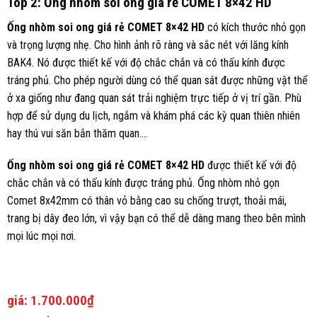
Top 2: Ống nhòm soi ong giá rẻ COMET 8×42 HD
Ống nhòm soi ong giá rẻ COMET 8×42 HD
có kích thước nhỏ gọn
và trọng lượng nhẹ. Cho hình ảnh rõ ràng và sắc nét với lăng kính
BAK4. Nó được thiết kế với độ chắc chắn và có thấu kính được
tráng phủ. Cho phép người dùng có thể quan sát được những vật thể
ở xa giống như đang quan sát trải nghiệm trực tiếp ở vị trí gần. Phù
hợp để sử dụng du lịch, ngắm và khám phá các kỳ quan thiên nhiên
hay thú vui săn bắn thăm quan….
Ống nhòm soi ong giá rẻ COMET 8×42 HD
được thiết kế với độ
chắc chắn và có thấu kính được tráng phủ. Ống nhòm nhỏ gọn
Comet 8x42mm có thân vỏ bằng cao su chống trượt, thoải mái,
trang bị dây đeo lớn, vì vậy bạn có thể dễ dàng mang theo bên mình
mọi lúc mọi nơi.
giá:
1.700.000₫