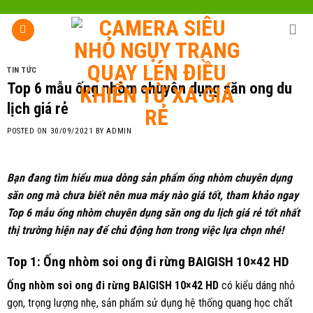
Skip
to
content
TIN TỨC
Top 6 mẫu ống nhòm chuyên dụng săn ong du
lịch giá rẻ
POSTED ON
30/09/2021
BY
ADMIN
Bạn đang tìm hiểu mua dòng sản phẩm ống nhòm chuyên dụng
săn ong mà chưa biết nên mua máy nào giá tốt, tham khảo ngay
Top 6 mẫu ống nhòm chuyên dụng săn ong du lịch giá rẻ tốt nhất
thị trường hiện nay để chủ động hơn trong việc lựa chọn nhé!
Top 1: Ống nhòm soi ong đi rừng BAIGISH 10×42 HD
Ống nhòm soi ong đi rừng BAIGISH 10×42 HD
có kiểu dáng nhỏ
gọn, trọng lượng nhẹ, sản phẩm sử dụng hệ thống quang học chất