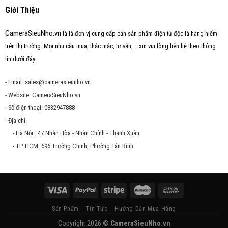
Giới Thiệu
CameraSieuNho.vn
là là đơn vị cung cấp cản sản phẩm điện tử độc là hàng hiếm
trên thị trường. Mọi nhu cầu mua, thắc mắc, tư vấn,... xin vui lòng liên hệ theo thông
tin dưới đây:
- Email: sales@camerasieunho.vn
- Website: CameraSieuNho.vn
- Số điện thoại: 0832947888
- Địa chỉ:
- Hà Nội : 47 Nhân Hòa - Nhân Chính - Thanh Xuân
- TP. HCM: 696 Trường Chinh, Phường Tân Bình
Sản Phẩm
Tin Tức
Hướng Dẫn Mua Hàng
Copyright 2026 ©
CameraSieuNho.vn