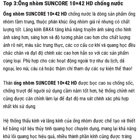
Top 3:Ống nhòm SUNCORE 10×42 HD chống nước
Ống nhòm SUNCORE 10×42 HD
chống nước là dòng sản phẩm ống
nhòm tầm trung, thuộc phân khúc ống nhòm giá rẻ nhưng có chất
lượng tốt. Lăng kính BAK4 tăng khả năng truyền ánh sáng cho hình
ảnh sáng hơn, sáng hơn và độ tương phản cao hơn cho chất lượng
ảnh rõ nét, màu sắc trung thực, các cơ cấu cơ khí và quang học đều
chắc chắn và đạt độ chính xác cao hơn hẳn so với các sản phẩm
cùng loại. Phù hợp cho các hoạt động ngoài trợ như du lịch, dã
ngoại, leo núi, câu cá hoặc thậm chí tham dự các sự kiện thể thao!
Thân
ống nhòm SUNCORE 10×42 HD
được bọc cao su chống sốc,
chống trượt để người sử dụng cầm nắm tốt hơn, hệ thống chỉnh nét
cũng được căn chỉnh làm lại để đạt độ ma sát chính xác phù hợp
nhất khi sử dụng.
Hệ thống thấu kính và lăng kính của ống nhòm đươc chế tạo và thiết
kế bằng vật liệu thủy tinh quang học chuyên dụng, mang lại khả năng
khử lỗi quang học hiệu quả, nhiều thành phần kính cũng được tráng