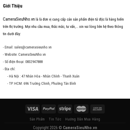
Giới Thiệu
CameraSieuNho.vn
là là đơn vị cung cấp cản sản phẩm điện tử độc là hàng hiếm
trên thị trường. Mọi nhu cầu mua, thắc mắc, tư vấn,... xin vui lòng liên hệ theo thông
tin dưới đây:
- Email: sales@camerasieunho.vn
- Website: CameraSieuNho.vn
- Số điện thoại: 0832947888
- Địa chỉ:
- Hà Nội : 47 Nhân Hòa - Nhân Chính - Thanh Xuân
- TP. HCM: 696 Trường Chinh, Phường Tân Bình
Sản Phẩm
Tin Tức
Hướng Dẫn Mua Hàng
Copyright 2026 ©
CameraSieuNho.vn