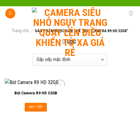
Skip
to
content
Trang chủ
/
SẢN PHẨM ĐƯỢC GẮN THẺ “BÚT CAMERA R9 HD 32GB”
LỌC
Bút Camera R9 HD 32GB
Add to
ĐỌC TIẾP
wishlist