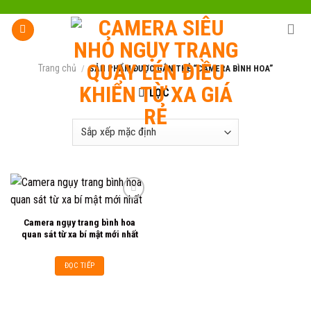
Skip
to
content
Trang chủ
/
SẢN PHẨM ĐƯỢC GẮN THẺ “CAMERA BÌNH HOA”
LỌC
Camera ngụy trang bình hoa
Add to
quan sát từ xa bí mật mới nhất
wishlist
ĐỌC TIẾP