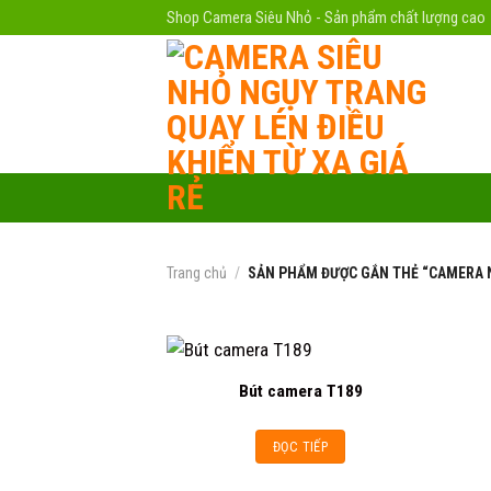
Skip
Shop Camera Siêu Nhỏ - Sản phẩm chất lượng cao
to
content
Trang chủ
/
SẢN PHẨM ĐƯỢC GẮN THẺ “CAMERA 
Bút camera T189
Add to
ĐỌC TIẾP
wishlist