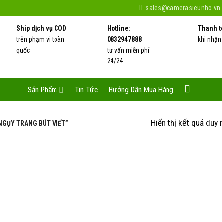
sales@camerasieunho.vn
Ship dịch vụ COD
Hotline:
Thanh t
trên phạm vi toàn
0832947888
khi nhận
quốc
tư vấn miễn phí
24/24
Sản Phẩm
Tin Tức
Hướng Dẫn Mua Hàng
Hiển thị kết quả duy 
NGỤY TRANG BÚT VIẾT”