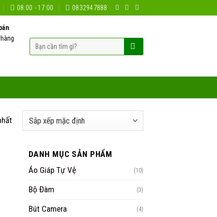
08:00 - 17:00
0832947888
oán
 hàng
Tìm
kiếm:
nhất
DANH MỤC SẢN PHẨM
Áo Giáp Tự Vệ
(10)
Bộ Đàm
(3)
Bút Camera
(4)