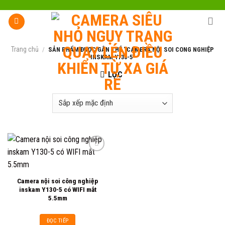
Skip
to
content
Trang chủ
/
SẢN PHẨM ĐƯỢC GẮN THẺ “CAMERA NỘI SOI CONG NGHIỆP
INSKAM Y130-5”
LỌC
Add to
Camera nội soi công nghiệp
wishlist
inskam Y130-5 có WIFI mắt
5.5mm
ĐỌC TIẾP