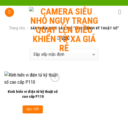
Skip
to
content
Trang chủ
/
SẢN PHẨM ĐƯỢC GẮN THẺ “KÍNH HIỂN VI KỸ THUẬT SỐ”
LỌC
Kính hiển vi điện tử kỹ thuật số
Add to
cao cấp P110
wishlist
ĐỌC TIẾP