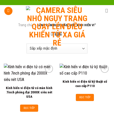
Skip
to
content
Trang chủ
/
SẢN PHẨM ĐƯỢC GẮN THẺ “KÍNH HIỂN VI”
LỌC
Kính hiển vi điện tử kỹ thuật số
Add to
Add to
cao cấp P110
Kính hiển vi điện tử có màn hình
wishlist
wishlist
7inch phóng đại 2000X siêu nét
USA
ĐỌC TIẾP
ĐỌC TIẾP