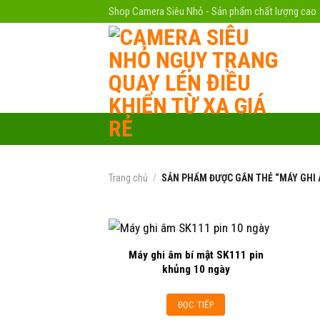
Skip
Shop Camera Siêu Nhỏ - Sản phẩm chất lượng cao
to
content
Trang chủ
/
SẢN PHẨM ĐƯỢC GẮN THẺ “MÁY GHI 
Máy ghi âm bí mật SK111 pin
khủng 10 ngày
Add to
wishlist
ĐỌC TIẾP