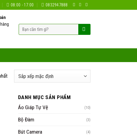
08:00 - 17:00
0832947888
oán
 hàng
Tìm
kiếm:
nhất
DANH MỤC SẢN PHẨM
Áo Giáp Tự Vệ
(10)
Bộ Đàm
(3)
Bút Camera
(4)