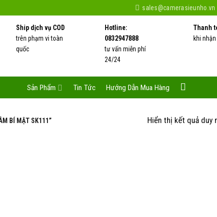
sales@camerasieunho.vn
Ship dịch vụ COD
Hotline:
Thanh t
trên phạm vi toàn
0832947888
khi nhận
quốc
tư vấn miễn phí
24/24
Sản Phẩm
Tin Tức
Hướng Dẫn Mua Hàng
Hiển thị kết quả duy 
ÂM BÍ MẬT SK111”