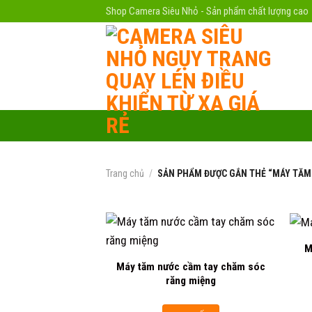
Skip
Shop Camera Siêu Nhỏ - Sản phẩm chất lượng cao
to
content
Trang chủ
/
SẢN PHẨM ĐƯỢC GẮN THẺ “MÁY TĂM
M
Máy tăm nước cầm tay chăm sóc
Add to
răng miệng
wishlist