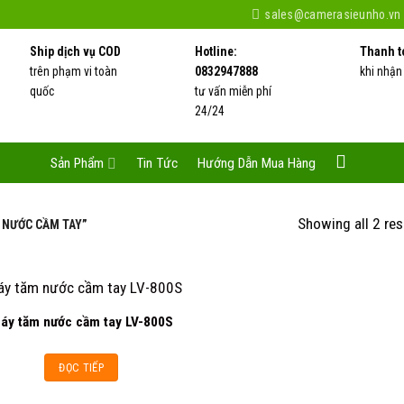
sales@camerasieunho.vn
Ship dịch vụ COD
Hotline:
Thanh t
trên phạm vi toàn
0832947888
khi nhận
quốc
tư vấn miễn phí
24/24
Sản Phẩm
Tin Tức
Hướng Dẫn Mua Hàng
Showing all 2 res
 NƯỚC CẦM TAY”
áy tăm nước cầm tay LV-800S
Add to
ĐỌC TIẾP
wishlist