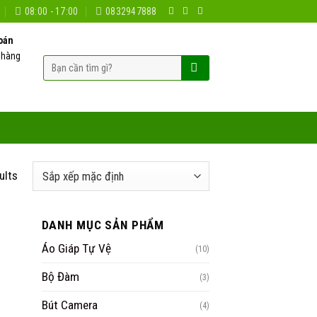
08:00 - 17:00
0832947888
oán
 hàng
Tìm
kiếm:
ults
DANH MỤC SẢN PHẨM
Áo Giáp Tự Vệ
(10)
Bộ Đàm
(3)
Bút Camera
(4)