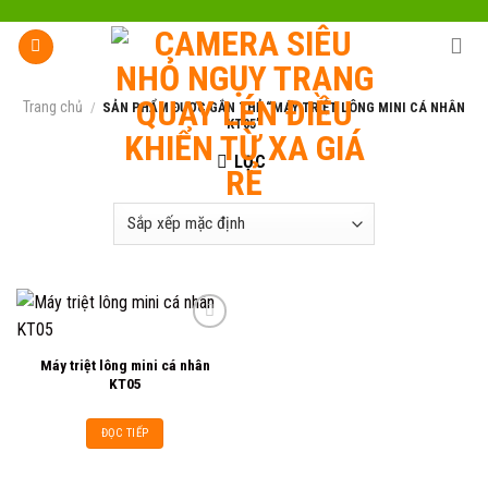
Skip
to
content
Trang chủ
/
SẢN PHẨM ĐƯỢC GẮN THẺ “MÁY TRIỆT LÔNG MINI CÁ NHÂN
KT05”
LỌC
Máy triệt lông mini cá nhân
Add to
KT05
wishlist
ĐỌC TIẾP