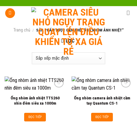
Skip
to
content
Trang chủ
/
SẢN PHẨM ĐƯỢC GẮN THẺ “ỐNG NHÒM ẢNH NHIỆT”
LỌC
Ống nhòm ảnh nhiệt TTS260
Ống nhòm camera ảnh nhiệt cầm
Add to
Add to
nhìn đêm siêu xa 1000m
tay Quantum CS-1
wishlist
wishlist
ĐỌC TIẾP
ĐỌC TIẾP