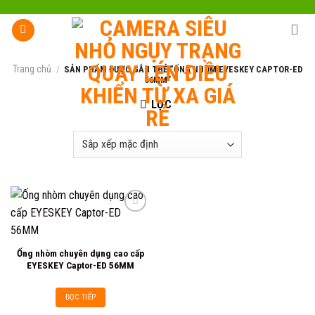
Skip
to
content
Trang chủ
/
SẢN PHẨM ĐƯỢC GẮN THẺ “ỐNG NHÒM EYESKEY CAPTOR-ED
56MM”
LỌC
Add to
Ống nhòm chuyên dụng cao cấp
wishlist
EYESKEY Captor-ED 56MM
ĐỌC TIẾP