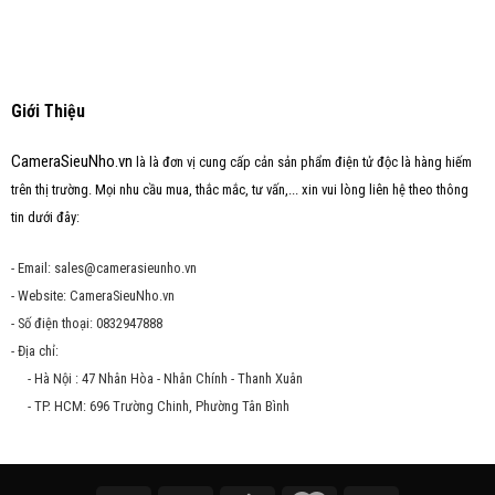
Giới Thiệu
CameraSieuNho.vn
là là đơn vị cung cấp cản sản phẩm điện tử độc là hàng hiếm
trên thị trường. Mọi nhu cầu mua, thắc mắc, tư vấn,... xin vui lòng liên hệ theo thông
tin dưới đây:
- Email: sales@camerasieunho.vn
- Website: CameraSieuNho.vn
- Số điện thoại: 0832947888
- Địa chỉ:
- Hà Nội : 47 Nhân Hòa - Nhân Chính - Thanh Xuân
- TP. HCM: 696 Trường Chinh, Phường Tân Bình