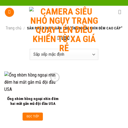
Skip
to
content
Trang chủ
/
SẢN PHẨM ĐƯỢC GẮN THẺ “ỐNG NHÒM NHÌN ĐÊM CAO CẤP”
LỌC
Add to
Ống nhòm hồng ngoại nhìn đêm
wishlist
hai mắt gắn mũ đội đầu USA
ĐỌC TIẾP