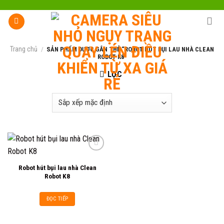
Skip
to
content
Trang chủ
/
SẢN PHẨM ĐƯỢC GẮN THẺ “ROBOT HÚT BỤI LAU NHÀ CLEAN
ROBOT K8”
LỌC
Robot hút bụi lau nhà Clean
Add to
Robot K8
wishlist
ĐỌC TIẾP