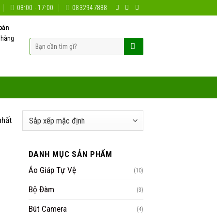
08:00 - 17:00
0832947888
oán
 hàng
Tìm
kiếm:
nhất
DANH MỤC SẢN PHẨM
Áo Giáp Tự Vệ
(10)
Bộ Đàm
(3)
Bút Camera
(4)