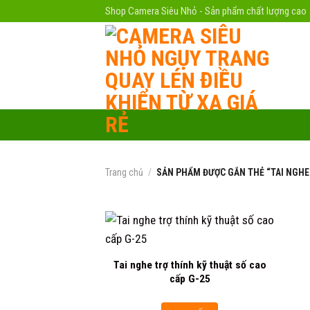
Skip
Shop Camera Siêu Nhỏ - Sản phẩm chất lượng cao
to
content
Trang chủ
/
SẢN PHẨM ĐƯỢC GẮN THẺ “TAI NGHE
Tai nghe trợ thính kỹ thuật số cao
Add to
cấp G-25
wishlist