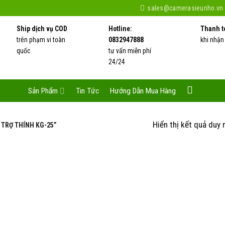
sales@camerasieunho.vn
Ship dịch vụ COD
Hotline:
Thanh t
trên phạm vi toàn
0832947888
khi nhận
quốc
tư vấn miễn phí
24/24
Sản Phẩm
Tin Tức
Hướng Dẫn Mua Hàng
Hiển thị kết quả duy 
 TRỢ THÍNH KG-25”