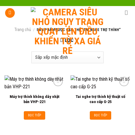
Skip
to
content
Trang chủ
/
SẢN PHẨM ĐƯỢC GẮN THẺ “TAI NGHE TRỢ THÍNH”
LỌC
Máy trợ thính không dây nhật
Tai nghe trợ thính kỹ thuật số
Add to
Add to
bản VHP-221
cao cấp G-25
wishlist
wishlist
ĐỌC TIẾP
ĐỌC TIẾP