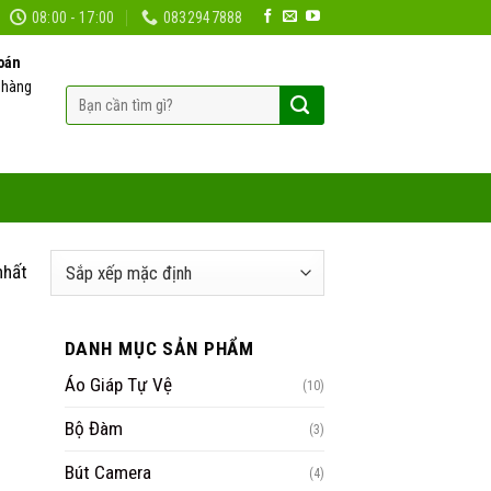
08:00 - 17:00
0832947888
oán
 hàng
Tìm
kiếm:
nhất
DANH MỤC SẢN PHẨM
Áo Giáp Tự Vệ
(10)
Bộ Đàm
(3)
Bút Camera
(4)