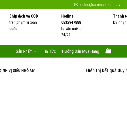
sales@camerasieunho.vn
Ship dịch vụ COD
Hotline:
Thanh t
trên phạm vi toàn
0832947888
khi nhận
quốc
tư vấn miễn phí
24/24
Sản Phẩm
Tin Tức
Hướng Dẫn Mua Hàng
Hiển thị kết quả duy 
ỊNH VỊ SIÊU NHỎ A6”