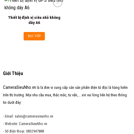
Thiết bị định vị siêu nhỏ không
Add to
dây A6
wishlist
ĐỌC TIẾP
Giới Thiệu
CameraSieuNho.vn
là là đơn vị cung cấp cản sản phẩm điện tử độc là hàng hiếm
trên thị trường. Mọi nhu cầu mua, thắc mắc, tư vấn,... xin vui lòng liên hệ theo thông
tin dưới đây:
- Email: sales@camerasieunho.vn
- Website: CameraSieuNho.vn
- Số điện thoại: 0832947888