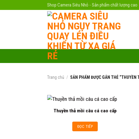
Skip
Shop Camera Siêu Nhỏ - Sản phẩm chất lượng cao
to
content
Trang chủ
/
SẢN PHẨM ĐƯỢC GẮN THẺ “THUYỀN T
Thuyền thả mồi câu cá cao cấp
Add to
ĐỌC TIẾP
wishlist