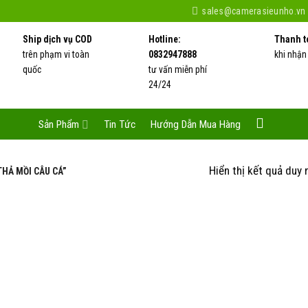
sales@camerasieunho.vn
Ship dịch vụ COD
Hotline:
Thanh t
trên phạm vi toàn
0832947888
khi nhận
quốc
tư vấn miễn phí
24/24
Sản Phẩm
Tin Tức
Hướng Dẫn Mua Hàng
Hiển thị kết quả duy 
HẢ MỒI CÂU CÁ”