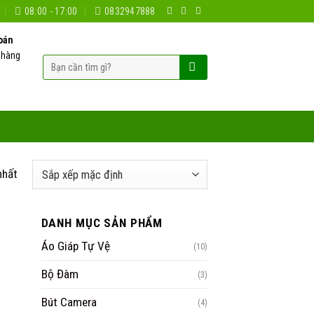
08:00 - 17:00
0832947888
oán
 hàng
Tìm
kiếm:
nhất
DANH MỤC SẢN PHẨM
Áo Giáp Tự Vệ
(10)
Bộ Đàm
(3)
Bút Camera
(4)