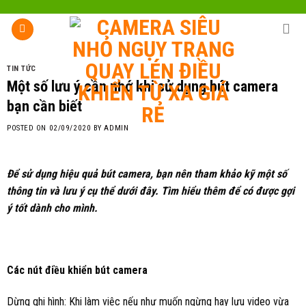
Skip
to
content
TIN TỨC
Một số lưu ý cần nhớ khi sử dụng bút camera
bạn cần biết
POSTED ON
02/09/2020
BY
ADMIN
Để sử dụng hiệu quả bút camera, bạn nên tham khảo kỹ một số
thông tin và lưu ý cụ thể dưới đây. Tìm hiểu thêm để có được gợi
ý tốt dành cho mình.
Các nút điều khiển bút camera
Dừng ghi hình: Khi làm việc nếu như muốn ngừng hay lưu video vừa