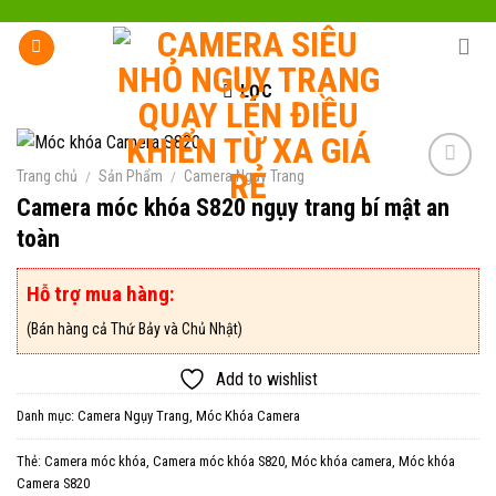
Skip
to
content
LỌC
Trang chủ
/
Sản Phẩm
/
Camera Ngụy Trang
Camera móc khóa S820 ngụy trang bí mật an
toàn
Add to
wishlist
Hỗ trợ mua hàng:
(Bán hàng cả Thứ Bảy và Chủ Nhật)
Add to wishlist
Danh mục:
Camera Ngụy Trang
,
Móc Khóa Camera
Thẻ:
Camera móc khóa
,
Camera móc khóa S820
,
Móc khóa camera
,
Móc khóa
Camera S820