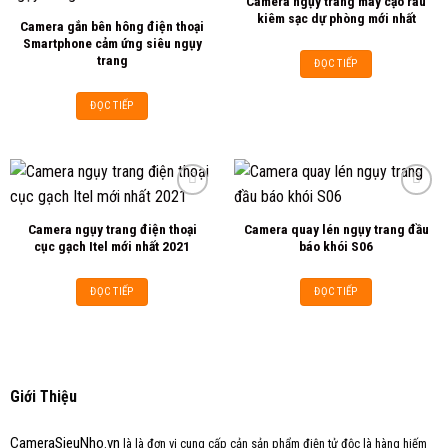
Camera ngụy trang máy cạo râu
Add to
Add to
kiêm sạc dự phòng mới nhất
Camera gắn bên hông điện thoại
wishlist
wishlist
Smartphone cảm ứng siêu ngụy
trang
ĐỌC TIẾP
ĐỌC TIẾP
Camera ngụy trang điện thoại
Camera quay lén ngụy trang đầu
Add to
Add to
cục gạch Itel mới nhất 2021
báo khói S06
wishlist
wishlist
ĐỌC TIẾP
ĐỌC TIẾP
Giới Thiệu
CameraSieuNho.vn
là là đơn vị cung cấp cản sản phẩm điện tử độc là hàng hiếm