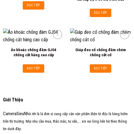
ĐỌC TIẾP
ĐỌC TIẾP
Áo khoác chống đâm GJ04
Giáp đeo cổ chống đâm chém
Add to
Add to
chống cắt hàng cao cấp
chống cắt cổ
wishlist
wishlist
ĐỌC TIẾP
ĐỌC TIẾP
Giới Thiệu
CameraSieuNho.vn
là là đơn vị cung cấp cản sản phẩm điện tử độc là hàng hiếm
trên thị trường. Mọi nhu cầu mua, thắc mắc, tư vấn,... xin vui lòng liên hệ theo thông
tin dưới đây: