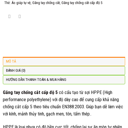
Thẻ:
Áo giáp tự vệ
,
Găng tay chống cắt
,
Găng tay chống cắt cấp độ 5
MÔ TẢ
ĐÁNH GIÁ (0)
HƯỚNG DẪN THANH TOÁN & MUA HÀNG
Găng tay chống cắt cấp độ 5
có cấu tạo từ sợi HPPE (High
performance polyethylene) với độ dày cao để cung cấp khả năng
chống cắt cấp 5 theo tiêu chuẩn EN388:2003. Giúp bạn dễ làm việc
với kính, mảnh thủy tinh, gạch men, tôn, tấm thép..
HPPE là loại nhựa có độ bền cực tốt, chống lại sự ăn mòn tự nhiên