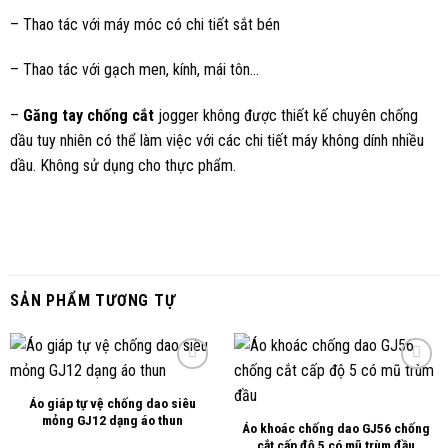
– Thao tác với máy móc có chi tiết sắt bén
– Thao tác với gạch men, kính, mái tôn…
–
Găng tay chống cắt
jogger không được thiết kế chuyên chống
dầu tuy nhiên có thể làm việc với các chi tiết máy không dính nhiều
dầu. Không sử dụng cho thực phẩm.
SẢN PHẨM TƯƠNG TỰ
Áo giáp tự vệ chống dao siêu
Add to
Add to
mỏng GJ12 dạng áo thun
Áo khoác chống dao GJ56 chống
wishlist
wishlist
cắt cấp độ 5 có mũ trùm đầu