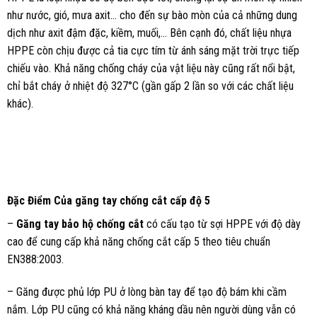
như nước, gió, mưa axit… cho đến sự bào mòn của cả những dung
dịch như axit đậm đặc, kiềm, muối,… Bên cạnh đó, chất liệu nhựa
HPPE còn chịu được cả tia cực tím từ ánh sáng mặt trời trực tiếp
chiếu vào. Khả năng chống cháy của vật liệu này cũng rất nổi bật,
chỉ bắt cháy ở nhiệt độ 327°C (gần gấp 2 lần so với các chất liệu
khác).
Đặc Điểm Của găng tay chống cắt cấp độ 5
–
Găng tay bảo hộ chống cắt
có cấu tạo từ sợi HPPE với độ dày
cao để cung cấp khả năng chống cắt cấp 5 theo tiêu chuẩn
EN388:2003.
– Găng được phủ lớp PU ở lòng bàn tay để tạo độ bám khi cầm
nắm. Lớp PU cũng có khả năng kháng dầu nên người dùng vẫn có